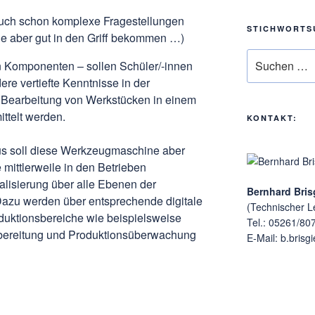
uch schon komplexe Fragestellungen
STICHWORTS
sie aber gut in den Griff bekommen …)
Suchen
n Komponenten – sollen Schüler/-innen
nach:
e vertiefte Kenntnisse in der
Bearbeitung von Werkstücken in einem
ittelt werden.
KONTAKT:
us soll diese Werkzeugmaschine aber
mittlerweile in den Betrieben
alisierung über alle Ebenen der
Bernhard Bris
azu werden über entsprechende digitale
(Technischer Le
oduktionsbereiche wie beispielsweise
Tel.: 05261/80
rbereitung und Produktionsüberwachung
E-Mail: b.brisg