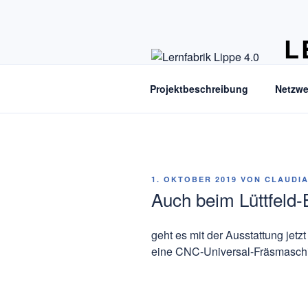
Zum
Inhalt
L
springen
der 
Projektbeschreibung
Netzwe
VERÖFFENTLICHT
1. OKTOBER 2019
VON
CLAUDI
AM
Auch beim Lüttfeld-
geht es mit der Ausstattung jet
eine CNC-Universal-Fräsmaschin