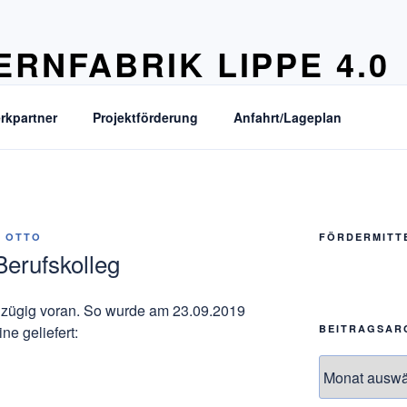
ERNFABRIK LIPPE 4.0
digitalen Zukunft vernetzt begegnen
rkpartner
Projektförderung
Anfahrt/Lageplan
A OTTO
FÖRDERMITT
Berufskolleg
zt zügig voran. So wurde am 23.09.2019
BEITRAGSAR
e geliefert:
Beitragsarchi