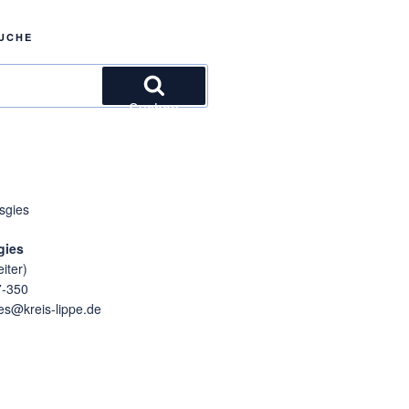
UCHE
Suchen
gies
iter)
7-350
ies@kreis-lippe.de